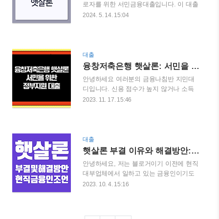
로자를 위한 서민금융대출입니다. 이 대출
기준으로 정리해드리겠습니다. 본인 신용
은 제도권(1금융 은행 등) 금융 접근이 어
2024. 5. 14. 15:04
도와 소득에 따라 어떤 곳을 우선 검토해
려운 분들에게 보증부 대출을 제공하여 저
야 하는지 비교표와 함께 안내하니 끝까지
금리로 대출이 가능하게 합니다. 일반적인
확인하시기 바랍니다. 2000만원 대출, 누
1금융권이나 2금융권에서 대출이 어려운
가 받을 수 있나? 2000만원은 무담보 대출
최저 신용자나 소득이 낮은 분들이 비교적
대출
중에서도 중간 금액에 해당합니다. 신용점
쉽게 대출을 받으실 수 있습니다. 오늘 포
융창저축은행 햇살론: 서민을 위한 정부지원 대출
수와 소득에 따라 이용 가능한 금융기관
스팅에서는 SBI저축은행 근로자햇살론의
이..
안녕하세요 여러분의 금융나침반 지민대
금리, 대출 한도, 자격 요건, 상환 방식, 필
디입니다. 신용 점수가 높지 않거나 소득
요 서류, 취급 제한, 신청 방법 등을 상세히
이 낮은 분들에게는 은행의 벽이 그렇게
2023. 11. 17. 15:46
안내합니다. 특히 저소득·저신용 근로자
높을 수가 없습니다. 대출이 필요할 때, 높
분들이 도움이 되실 만한 내용이니 주목하
은 금리와 부족한 한도는 많은 이들을 난
세요!SBI저축은행 햇살론이란? SBI저축
감해하는 부분입니다. 이런 상황에서, 융
은행 햇살론은 저소득·저신용 근로자를 대
창저축은행의 햇살론은 서민들에게 한 줄
대출
상으로 한 보증부 대출입니다. 일반 은행
기 빛과 같은 존재라고 할 수 있습니다. 오
햇살론 부결 이유와 해결방안: 현직금융인의 조언
권상품보다 훨씬 조건이 수월한 편에 속합
늘 포스팅에서는 융창저축은행 햇살론의
니다. 따라서 고금..
안녕하세요, 저는 블로거이기 이전에 현직
조건, 신청 방법, 그리고 승인 후기를 공유
대부업체에서 일하고 있는 금융인이기도
하려 합니다. 서민 금융 지원이라는 정부
합니다. 오늘은 최근 많은 분들이 문의를
2023. 10. 4. 15:16
의 취지에 부합하는 이 대출 상품이 어떻
하시는 햇살론에 대해 다뤄보려고 합니다.
게 많은 이들의 생활 안정에 기여하고 있
햇살론은 저신용자나 소득이 낮은 분들에
는지, 구체적인 사례를 통해 살펴보겠습니
게도 금융의 기회를 제공하는 정부지원대
다. 햇살론 부결 이유와 해결방안: 현직금