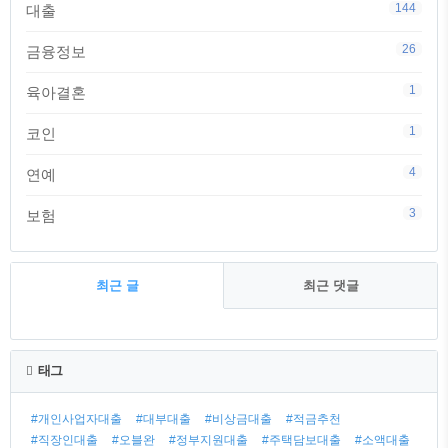
144
대출
26
금융정보
1
육아결혼
1
코인
4
연예
3
보험
최근 글
최근 댓글
최
근
태그
글
#개인사업자대출
#대부대출
#비상금대출
#적금추천
#직장인대출
#오블완
#정부지원대출
#주택담보대출
#소액대출