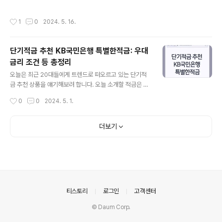
나 호평을 받고 있는 게임입니다.) 이 회사는 탁월한 게임
도 인기를 끌고 있습니다. 오늘은 신한카드가 하리보를 테
디자인과 혁신적인 스토리텔링으로 유명하며, 특히나 글로
마로한 체크카드를 출시했다고 해서 소개해드리려고 합니
작성시간
1
0
2024. 5. 16.
벌 시장에서 큰 인기를 ..
다. 하리보팬들에게는 기쁜 소식이 되겠습니다. 신한카드
하리보 카드 신한카드가 새롭게 선보이는 ‘하리보 체크카
드’는 하리보의 대표 제품들을 카드 플레이트에 디자인하
단기적금 추천 KB국민은행 특별한적금: 우대
여 출시되었습니다.하리보란?하리보(Haribo)는 1920년
금리 조건 등 총정리
독일에서 설립된 세계적인 젤리 브랜드입니다. 'Haribo'라
글 내용
는 이름은 창립자인 한스 리겔(Hans Riegel)의 이름과 본
오늘은 최근 20대들에게 트렌드로 떠오르고 있는 단기적
(Bonn)이라는 도시 이름을 결합한 것입니다. 하리보는 주
금 추천 상품을 얘기해보려 합니다. 오늘 소개할 적금은 바
로 곰 모양의 젤리 '골드베렌(Goldbären)'으로 유명하며,
로 KB국민은행 특별한 적금(특☆한 적금)입니다. 특히 20
작성시간
0
0
2024. 5. 1.
이 외에도 다양한 형..
대, 청년들에게 인기가 많은 이 적금에 대해 좀더 자세히 알
아보도록 하겠습니다. KB 국민은행 특별한 적금 KB 국민
은행 특별한 적금은 연 6%까지의 이율을 제공하는 단기적
더보기
금입니다.가입 기간은 1개월부터 6개월까지 가능하며,월 1
천 원부터 30만 원까지 자유롭게 저축할 수 있습니다.KB
국민은행 고객센터 전화번호 : 1800-9999 HTML 삽입
미리보기할 수 없는 소스KB국민은행 홈페이지 바로가
기 이 적금의 가장 큰 특징은 만기일을 사용자가 자유롭게
설정할 수 있다는 점입니다.사용자는 원하는 날짜를 만기
의안내
티스토리
로그인
고객센터
일로 선택할 수 있어, 자신의 ..
© Daum Corp.