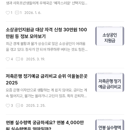
황금기이자, 다가올 은퇴를 위한 가장 중요한 준비 시기입
생과 사회초년생들에게 우체국은 '혜자스러운' 선택지입니
니다. 평균 수명이 85세를 훌쩍 넘어 이제 100세 시대가
다. 특히 '개이득'과 '영리한' 체크카드는 혜택이 명확하게
작성시간
1
1
2026. 1. 6.
현실이 되면서, 단순히 오래 사는 것을 넘어 '어떻게 품격 ..
갈려 있어 본인의 라이프스타일에만 맞추면 피킹률(혜택
률)을 극대화할 수 있습니다. 우체국 카드의 가장 큰 장점은
'낮은 전월 실적'입니다. 보통 30만 원을 써야 혜택을 주는
소상공인지원금 대상 자격 신청 30만원 100
시중 은행 카드와 달리, 10만 원만 써도 혜택이 터지는 카
만원 등 정보 모아보기
드가 있습니다. 오늘 이 글에서는 2026년 기준 우체국 체
글 내용
크카드의 양대 산맥인 '우체국 개이득 체크카드'와 '영리한
최근 경제 불황과 물가 상승으로 많은 소상공인이 어려움
플러스 체크카드'의 혜택을 전격 비교하고, 발급 전 꼭 알아
을 겪고 있다. 장사가 안 되어 하루하루 버티는 것도 힘든
야 할 팁을 정리해 드립니다.1. '우체국 개이득 체크카드': O
상황에서 지원금은 한 줄기 희망이 될 수 있다. 다행히 정부
작성시간
4
0
2025. 3. 19.
TT/패션족 필수템 이름부터 직관적인 '개이득' 카드는 디
에서 소상공인을 위한 다양한 지원금을 마련하고 있다. 배
지털 네..
달·택배비 지원부터 경영정상화 자금까지, 조금이라도 부
담을 덜 수 있는 방법이 있다. 이번 글에서는 2025년 소상
저축은행 정기예금 금리비교 순위 이율높은곳
공인지원금의 대상, 자격, 신청 방법을 쉽게 정리해보겠
2025
다. 📌 소상공인지원금이란? 소상공인이라면 한 번쯤 “지
글 내용
원금 받을 수 있을까?” 고민해본 적 있지 않을까? 정부는
요즘 은행 이자만으로 생활하는 게 쉽지 않아요. 금리는 계
경영 부담을 줄여주기 위해 다양한 지원금을 운영하고 있
속 떨어지고, 물가는 올라가니 고민이 많죠. 특히 은퇴자나
다. 특히 경기 침체, 물가 상승, 소비 감소로 매출이 줄어든
안정적인 수익을 원하는 분들은 더욱 신경 쓰이실 거예요.
작성시간
3
0
2025. 2. 25.
자영업자들에게 운영 자금을 지원하는 것이 핵심이다. 대
하지만 아직 희망은 있습니다. 저축은행 정기예금 금리를
표적으로 배달·택배비 지원, 경..
잘 비교하면 조금이라도 더 높은 이율을 받을 수 있어요. 작
은 차이가 결국 큰 결과를 만든다는 사실, 알고 계셨나요?
연봉 실수령액 궁금하세요? 연봉 4,000만
오늘은 2025년 기준 이율 높은 저축은행 정기예금을 꼼꼼
원 실수령액은 얼마일까?