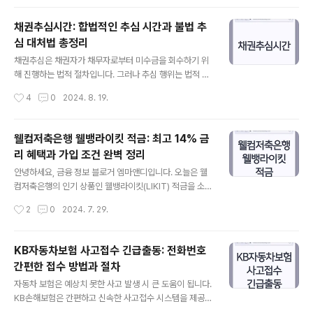
수 있도록 차근차근 설명하겠습니다. 신용카드 발급의 기
본 조건 신용카드를 발급받기 위해서는 몇 가지 기본 조건
채권추심시간: 합법적인 추심 시간과 불법 추
을 충족해야 합니다. 2024년에도 이 조건들은 크게 변화
심 대처법 총정리
하지 않았으며, 대체로 카드사의 신용 평가 기준에 따라 결
글 내용
정됩니다. 소득 증빙 신용카드 발급 시 가장 중요한 요건
채권추심은 채권자가 채무자로부터 미수금을 회수하기 위
중 하나는 소득의 안정성입니다. 정기적으로 일정한 수입
해 진행하는 법적 절차입니다. 그러나 추심 행위는 법적 규
이 있어야 카드사가 결제 능력을 신뢰할 수 있습니다. 일반
제 아래 이루어져야 하며, 특히 추심 시간이 엄격히 제한됩
작성시간
4
0
2024. 8. 19.
적으로 소득 증빙 방법으..
니다. 이 글에서는 채권추심의 정의, 허용되는 시간, 그리고
불법 추심에 대응하는 방법을 살펴봅니다. 법적 권리를 지
키면서 효과적으로 채권을 회수하는 방법에 대해 알아보세
웰컴저축은행 웰뱅라이킷 적금: 최고 14% 금
요. 1. 채권추심이란 무엇인가?채권추심은 채권자가 채무
리 혜택과 가입 조건 완벽 정리
자로부터 미수금을 회수하기 위해 법적으로 허용된 절차를
글 내용
통해 채무 이행을 요구하는 활동입니다. 채권자는 미수금
안녕하세요, 금융 정보 블로거 엠마앤디입니다. 오늘은 웰
을 회수할 권리가 있으며, 채무자는 이를 이행해야 하는 의
컴저축은행의 인기 상품인 웰뱅라이킷(LIKIT) 적금을 소개
무를 지닙니다. 그러나 이러한 추심 활동은 법적 규제 아래
해 드리겠습니다. 이 적금 상품은 기본 금리 연 2.0%(세
작성시간
2
0
2024. 7. 29.
이루어져야 하며, 특히 시간과 방법에 대한 엄격한 규제가
전)에서 최고 연 14%(세전)까지의 우대 금리를 받을 수 있
존재합니다. 이는 채무자의 권리를 보..
어 많은 관심을 받고 있습니다. 월 최대 30만원까지 자유
롭게 적립할 수 있는 이 적금은 다양한 우대 조건을 충족할
KB자동차보험 사고접수 긴급출동: 전화번호
경우 높은 금리 혜택을 제공합니다. 자세한 내용을 함께 살
간편한 접수 방법과 절차
펴보시죠.1. 웰뱅라이킷 적금 소개 웰뱅라이킷(LIKIT) 적금
글 내용
은 웰컴저축은행이 제공하는 고금리 적금 상품입니다. 이
자동차 보험은 예상치 못한 사고 발생 시 큰 도움이 됩니다.
상품은 높은 금리와 다양한 혜택으로 주목받고 있습니다.
KB손해보험은 간편하고 신속한 사고접수 시스템을 제공하
기본적으로 월 최대 30만원까지 자유롭게 적립할 수 있으
여 고객의 불편을 최소화하고 있습니다. 아래는 KB자동차