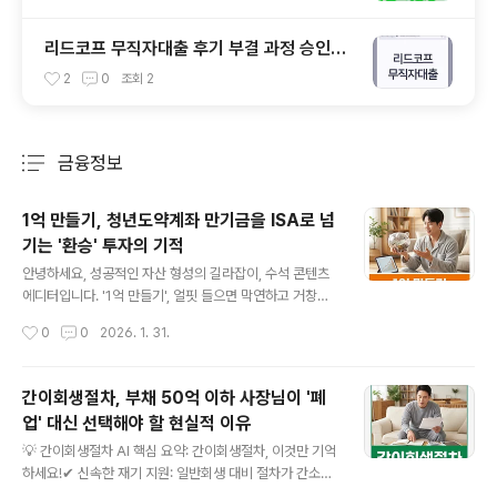
리드코프 무직자대출 후기 부결 과정 승인률
등 정보 총정리(2025년 기준)
2
0
조회
2
금융정보
분류 전체보기
주요 글 목록
1억 만들기, 청년도약계좌 만기금을 ISA로 넘
기는 '환승' 투자의 기적
글 내용
안녕하세요, 성공적인 자산 형성의 길라잡이, 수석 콘텐츠
에디터입니다. '1억 만들기', 얼핏 들으면 막연하고 거창하
게 느껴질 수 있지만, 2026년의 변화된 경제 환경과 현명
작성시간
0
0
2026. 1. 31.
한 전략만 있다면 충분히 현실적인 목표입니다. 지금부터
여러분의 소중한 자산을 1억으로 불려나갈 수 있는 구체적
이고 실질적인 방법을 상세히 알려드리겠습니다.AI 핵심
간이회생절차, 부채 50억 이하 사장님이 '폐
요약: 1억 만들기 성공 로드맵명확한 목표 설정 및 예산 관
업' 대신 선택해야 할 현실적 이유
리: 언제까지 1억을 모을지 구체적인 계획을 세우고, 가계
글 내용
부를 통해 새는 돈을 막으세요.최적화 스마트 투자 전략: 청
💡 간이회생절차 AI 핵심 요약: 간이회생절차, 이것만 기억
년도약계좌, ISA 계좌, 안정적인 ETF 등 정부 지원 정책과
하세요!✔ 신속한 재기 지원: 일반회생 대비 절차가 간소화
시장 상황에 맞는 투자 상품을 활용하세요.지속적인 절약
되어 빠른 시일 내에 재정 건전성을 회복할 수 있습니다.✔