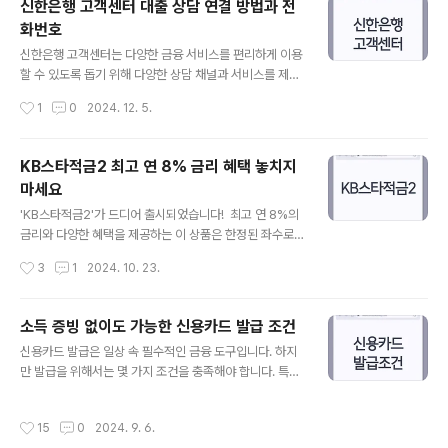
신한은행 고객센터 대출 상담 연결 방법과 전
니다. 이제 청년도약계좌로 미래를 위한 첫걸음을 내딛어
화번호
보세요. 청년도약계좌란 무엇인가? 청년도약계좌는 청년
글 내용
들의 자산 형성을 지원하기 위해 마련된 특별한 금융 상품
신한은행 고객센터는 다양한 금융 서비스를 편리하게 이용
입니다. 정부와 금융기관이 협력하여 청년층에게 저축 습
할 수 있도록 돕기 위해 다양한 상담 채널과 서비스를 제공
관을 장려하고, 안정적인 미래를 설계할 수 있도록 돕는 제
합니다. 이 글에서는 신한은행 고객센터에 대한 최신 정보
작성시간
1
0
2024. 12. 5.
도입니다. 주요 특징 매월 일정 금액을 저축하면 정부가 기
를 정리하여 고객들이 쉽게 접근할 수 있도록 안내드립니
여금을 추가로 지원높은 금리와 다..
다. 💡신한은행 공식 웹사이트에서 더 자세한 정보를 확인
하세요.💡 전화번호, 상담 가능 시간, 상담사 연결 방법 및
KB스타적금2 최고 연 8% 금리 혜택 놓치지
대출 상담 방법 등 필요한 모든 정보를 포함하고 있으니 참
마세요
고해 보세요. 신한은행 고객센터 전화번호 신한은행 고객
글 내용
센터는 고객들의 다양한 문의를 처리하기 위해 여러 전화
'KB스타적금2'가 드디어 출시되었습니다! 최고 연 8%의
번호를 운영하고 있습니다. 개인 고객의 경우 1599-800
금리와 다양한 혜택을 제공하는 이 상품은 한정된 좌수로
0 또는 1577-8000으로 전화하면 됩니다. 해외에서 이
인해 빠르게 마감될 가능성이 있습니다. 높은 금리 적금을
작성시간
3
1
2024. 10. 23.
용하는 경우에는 +82-2-3449-8000을 통해 상담이 가
찾고 계신가요? 그렇다면 'KB스타적금2'가 바로 여러분을
능합니다. 이를 통..
위한 선택입니다. 지금부터 'KB스타적금2'에 대해 자세히
알아보겠습니다. KB스타적금2 소개 KB국민은행은 202
소득 증빙 없이도 가능한 신용카드 발급 조건
4년 10월에 20만 개 한정으로 'KB스타적금2'를 출시했습
글 내용
신용카드 발급은 일상 속 필수적인 금융 도구입니다. 하지
니다. 이 적금 상품은 기존 'KB스타적금'보다 더 높은 금리
만 발급을 위해서는 몇 가지 조건을 충족해야 합니다. 특히
와 쉽게 가입할 수 있는 방법을 제공합니다. 이번에는 영업
2024년에는 소득 증빙, 신용등급, 연체 이력 등이 중요한
점에서도 가입 가능하기 때문에, 비대면 가입이 어려운 사
요소로 작용합니다. 이 글에서는 신용카드 발급에 필요한
람들도 쉽게 이용할 수 있습니다. 금리 및 혜택 'KB스타적
작성시간
15
0
2024. 9. 6.
핵심 조건들과 최신 정보를 바탕으로, 누구나 쉽게 이해할
금2'의 기본 금리는 연 2%입니다. 신규 고객으로서 첫..