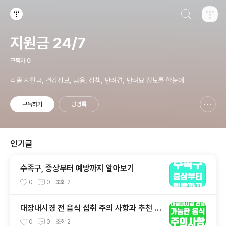
검색하기
티스토리
지원금 24/7
구독자
0
각종 지원금, 건강정보, 금융, 정책, 반려견, 반려묘 정보를 한눈에
구독하기
방명록
신고하기 레이어
열기
인기글
수족구, 증상부터 예방까지 알아보기
0
0
조회
2
대장내시경 전 음식 섭취 주의 사항과 추천 음
식
0
0
조회
2