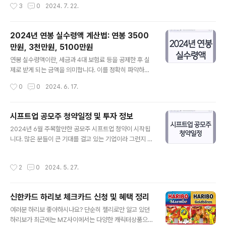
작성시간
3
0
2024. 7. 22.
며, 12개월 만기 적금입니다. 기본 금리는 연 2.0%(세전)
보험 사고접수 절차와 방법에 대한 자세한 안내입니다.1. 사
로 설정되어 ..
고접수 방법 KB손해보험에서는 여러 가지 방법으로 사고
를 접수할 수 있습니다. 각 방법은 상황에 따라 유용하게 활
2024년 연봉 실수령액 계산법: 연봉 3500
용할 수 있습니다. 인터넷 접수: KB손해보험 공식 홈페이
만원, 3천만원, 5100만원
지를 통해 사고를 접수할 수 있습니다. KB손해보험 온라인
글 내용
홈페이지에서 사고사항을 입력하고 피해사항을 입력한 후
연봉 실수령액이란, 세금과 4대 보험료 등을 공제한 후 실
접수 내용을 확인하면 됩니다.모바일 접수: 모바일 홈페이
제로 받게 되는 금액을 의미합니다. 이를 정확히 파악하는
지를 통해서도 접수가 가능합니다. 모바일 웹을 통해 사고
것은 재정 계획을 세우는 데 매우 중요합니다. 이번 글에서
작성시간
0
0
2024. 6. 17.
사항을 입력하고 필요한 서류를 제출하면 됩니다.콜센터
는 2024년 연봉 실수령액을 구체적으로 살펴보겠습니다.
접수: 전화로 사고를 접수하려면 KB..
다양한 연봉 구간별 실수령액을 확인하고, 세부 공제 항목
을 통해 계산 방법을 안내합니다. 또한, 실수령액 계산기와
시프트업 공모주 청약일정 및 투자 정보
평균 연봉 인상률 등 유용한 정보를 제공합니다. 이 글을 통
글 내용
2024년 6월 주목할만한 공모주 시프트업 청약이 시작됩
해 자신의 재정 상태를 더욱 명확히 이해하고 효과적인 자
니다. 많은 분들이 큰 기대를 걸고 있는 기업이라 그런지 저
산 관리를 할 수 있기를 바랍니다.1. 연봉 실수령액 계산 방
또한 기대를 많이 하고 있습니다. 오늘은 이 시프트업 공모
법 연봉 실수령액을 계산하기 위해서는 다음 단계를 따릅
주의 정보에 대해서 알아보는 시간을 갖도록 하겠습니다.
니다.1.1 연봉 월 급여 산출연봉을 12로 나누어 월 급여를
작성시간
2
0
2024. 5. 27.
시프트업 개요 및 주요 정보 시프트업은 2013년에 설립된
산출합니다. 예를 들어, 연봉이 4,000만원인 경우 월 급여
대한민국의 게임 개발사로, 모바일 게임 소프트웨어 개발
는 333만원입..
과 공급에 주력하고 있습니다. 대표작으로는 2016년 출시
신한카드 하리보 체크카드 신청 및 혜택 정리
된 "데스티니 차일드", 2022년 출시된 "승리의 여신: 니
글 내용
케", 그리고 2024년 4월 PS5로 출시된 "스텔라 블레이
여러분 하리보 좋아하시나요? 단순히 젤리로만 알고 있던
드"가 있습니다.(스텔라 블레이드는 초반의 우려와 달리 꽤
하리보가 최근에는 MZ사이에서는 다양한 캐릭터상품으로