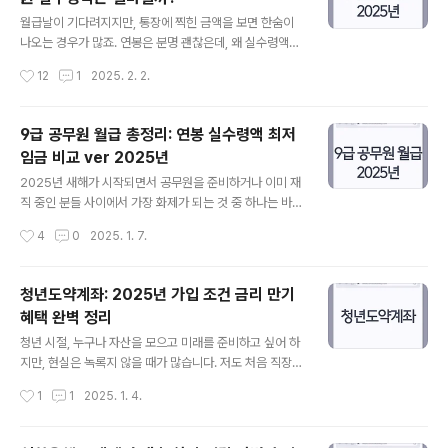
히 비교해 보겠습니다! 📌 2025년 저축은행 정기예금 금
글 내용
리비교 💰 최신 저축은행 금리를 한눈에 확인하세요! 최근
월급날이 기다려지지만, 통장에 찍힌 금액을 보면 한숨이
저축은행 정기예금 금리가 시중은행보다 높은 수준을 유지
나오는 경우가 많죠. 연봉은 분명 괜찮은데, 왜 실수령액은
하고 있어요. 2025년 2월 기준 주요 저축은행 금리를 정
기대보다 적을까요? 2025년을 맞아 새로운 연봉 계약을
작성시간
12
1
2025. 2. 2.
리해 보았어요.저축은행상품명12개월 금리(%)SBI저축은
준비 중이라면, 실수령액이 얼마나 될지 미리 알아두는 것
행정기예금3.50%O..
이 중요합니다. 이번 글에서는 연봉 실수령액 계산법부터
연말정산의 영향까지 친절하게 알려드릴게요. 📌 연봉 실
9급 공무원 월급 총정리: 연봉 실수령액 최저
수령액이 뭔가요? 연봉 실수령액은 세전 연봉에서 세금과
임금 비교 ver 2025년
4대 보험료를 공제한 후 실제로 손에 쥐는 금액을 말합니
글 내용
다. 예를 들어, 연봉 4,000만 원이면 한 달에 약 333만 원
2025년 새해가 시작되면서 공무원을 준비하거나 이미 재
을 받을 것 같지만, 공제 후 실수령액은 그보다 적어요. 주
직 중인 분들 사이에서 가장 화제가 되는 것 중 하나는 바로
요 공제 항목 4대 보험료: 국민연금, 건강보험, 장기요양보
‘월급’입니다. 저도 예전에 공무원 준비를 할 때, 첫 월급이
작성시간
4
0
2025. 1. 7.
험, 고용보험소득세 및 지방소득세: 연봉에 따라 누진세율
얼마나 될지 궁금했던 기억이 납니다. 특히 9급 공무원 월
적용 📌 2025..
급은 시작 단계에서의 경제적 안정을 가늠하는 중요한 요
소죠. 이번 글에서는 2025년 기준으로 9급 공무원의 월급
청년도약계좌: 2025년 가입 조건 금리 만기
과 실수령액, 연봉, 그리고 최저임금과의 비교까지 상세히
혜택 완벽 정리
다뤄보려고 합니다. 공무원을 꿈꾸는 분들에게 조금이나마
글 내용
희망과 도움이 되길 바랍니다. 2025년 9급 공무원 월급의
청년 시절, 누구나 자산을 모으고 미래를 준비하고 싶어 하
전반적인 변화 2025년 공무원 보수는 평균 3% 인상되
지만, 현실은 녹록지 않을 때가 많습니다. 저도 처음 직장을
었습니다. 특히 9급 1호봉의 기본급은 6.6% 인상되어 20
다닐 때, 매달 월급은 빠듯하고 저축은 꿈도 꾸지 못했었죠.
작성시간
1
1
2025. 1. 4.
0만 882원을 기록하며 처음으로 200만 원을 돌파했습니
그럴 때, 작은 지원과 좋은 금융 상품 하나가 얼마나 큰 힘
다. 이는 공..
이 되는지 깨달았습니다. 청년도약계좌는 그런 어려움을
겪는 청년들에게 든든한 버팀목이 되어 줄 수 있는 제도입