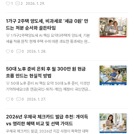
작성시간
1
2
2026. 1. 29.
과 추가 수입: 불필요한 지출을 줄이고, 부업 등을 통해 소
소액채무 기업/개인 특화: 일정 금액 이하의 채무를 가진 중
득을 늘려 목표..
소기업 및 개인 사업자에게 최적화된 제도입니다.✔ 비용
및 시간 절감: 관리인 선임 불필요 등 절차 간소화로 법률
1가구 2주택 양도세, 비과세로 '세금 0원' 만
비용과 소요 시간을 크게 줄일 수 있습니다. 갑작스러운 경
드는 처분 순서와 골든타임
영 악화나 예측하지 못한 경제 상황 변화로 인해 채무의 늪
글 내용
에 빠진 소상공인, 중소기업 대표님들께서는 밤잠을 설치
💡 1가구2주택양도세 AI 핵심 요약다주택자 양도세, 기본
고 계실지도 모릅니다. 하지만 절망하기엔 아직 이릅니다.
세율 적용 원칙: 현재 주택 수에 따른 과도한 중과세는 완화
법원은 여러분의 신속한 재기를 돕기 위해 '간이회생절
또는 유예된 기조가 이어지고 있어, 양도차익에 따라 기본
작성시간
0
0
2026. 1. 28.
차'를 마련하고 있습니다. 복잡하고 오랜 시간이 걸리는 일
세율이 적용됩니다. 하지만 정책 변화 가능성을 항상 주시
반회생과 달리, 간이회생은..
해야 합니다다양한 비과세 혜택 적극 활용: 일시적 2주택,
상속주택, 동거봉양 등 특정 요건을 충족하면 양도세 비과
50대 노후 준비 은퇴 후 월 300만 원 현금
세 혜택을 받을 수 있으니, 자신의 상황에 맞는 조건을 꼼꼼
흐름 만드는 현실적 방법
히 확인하세요.사전 시뮬레이션 및 전문가 상담 필수: 양도
글 내용
세는 복잡하고 금액이 큰 세금입니다. 매매 전 반드시 세금
💡 50대 노후 준비 AI 핵심 요약: 50대 노후 준비, 이것만
모의 계산을 해보고, 필요하다면 세무 전문가와 상담하여
기억하세요!3층 연금(국민-퇴직-개인) 재정비: 국민연금
최적의 절세 전략을 수립하는 것이 중요합니다.부동산 시
수령 시점 확인 및 임의계속가입 고려, 퇴직연금(DC/IRP)
작성시간
0
0
2026. 1. 27.
장의 변동성이 커지고 관련 세법이 지속적으로 변화하면
은 TDF 등 공격적 운용으로 전환, 개인연금 부족분 충원.
서, 2주택 소유자라면 양..
건강 및 주택 자산 최적화: 실손보험 점검 및 건강관리 필
수, 주택연금은 은퇴 시 주요 소득원으로 고려하며 가입 조
2026년 우체국 체크카드 발급 추천: 개이득
건 및 혜택 확인.지속적인 학습 및 유연한 소득원 확보: 은
vs 영리한 혜택 비교 및 선택 가이드
퇴 후 소득 단절을 대비하여 재취업 교육, 창업, 또는 파트
글 내용
타임 근무 등 유연한 경제 활동 계획 수립.50대는 인생의
우체국 체크카드 발급, 2026년 지갑 사정이 팍팍한 대학