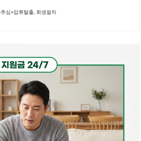
촉+추심+압류탈출, 회생절차