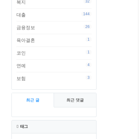
32
복지
144
대출
26
금융정보
1
육아결혼
1
코인
4
연예
3
보험
최근 글
최근 댓글
최
근
태그
글