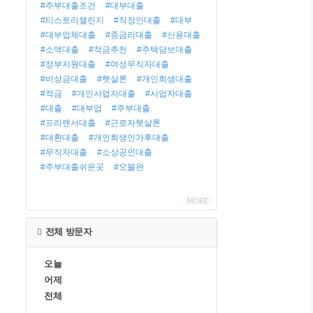
#주부대출조건
#대부대출
#티스토리챌린지
#직장인대출
#대부
#대부업체대출
#중금리대출
#신용대출
#소액대출
#적금추천
#주택담보대출
#정부지원대출
#여성무직자대출
#비상금대출
#햇살론
#개인회생대출
#적금
#개인사업자대출
#사업자대출
#대출
#대부업
#주부대출
#프리랜서대출
#근로자햇살론
#대환대출
#개인회생인가후대출
#무직자대출
#소상공인대출
#주부대출쉬운곳
#오블완
MORE
전체 방문자
오늘
어제
전체