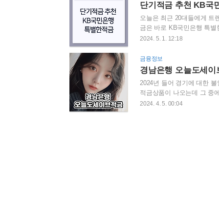
양한 혜택으로 주목받고 있습
단기적금 추천 KB국
적금입니다. 기본 금리는 연 2
오늘은 최근 20대들에게 트
금은 바로 KB국민은행 특별한
좀더 자세히 알아보도록 하겠
2024. 5. 1. 12:18
이율을 제공하는 단기적금입니
유롭게 저축할 수 있습니다.K
금융정보
KB국민은행 홈페이지 바로가
경남은행 오늘도세이브
입니다.사용자는 원하는 날짜를
2024년 들어 경기에 대한
적금상품이 나오는데 그 중에
그 중에서 오늘 소개할 상
2024. 4. 5. 00:04
세이브적금의 기간 금액 금리
도세이브적금은 실명을 가진 
금 계좌를 의미하며, 가입 
어디서나 몇 번의 클릭만으로 