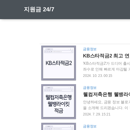
지원금 24/7
금융정보
KB스타적금2 최고 연
'KB스타적금2'가 드디어 
좌수로 인해 빠르게 마감될 
바로 여러분을 위한 선택입니
2024. 10. 23. 00:15
개 KB국민은행은 2024년 
'KB스타적금'보다 더 높은
금융정보
능하기 때문에, 비대면 가입이
웰컴저축은행 웰뱅라이킷
본 금리는 연 2%입니다. 신
안녕하세요, 금융 정보 블로
을 소개해 드리겠습니다. 이 
를 받을 수 있어 많은 관심을
2024. 7. 29. 15:21
우대 조건을 충족할 경우 높
소개 웰뱅라이킷(LIKIT) 
금융정보