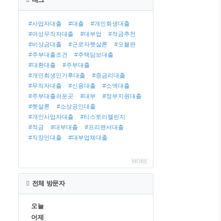
글
#사업자대출
#대출
#개인회생대출
#여성무직자대출
#대부업
#적금추천
#비상금대출
#근로자햇살론
#오블완
#주부대출조건
#주택담보대출
#대환대출
#주부대출
#개인회생인가후대출
#중금리대출
#무직자대출
#신용대출
#소액대출
#주부대출쉬운곳
#대부
#정부지원대출
#햇살론
#소상공인대출
#개인사업자대출
#티스토리챌린지
#적금
#대부대출
#프리랜서대출
#직장인대출
#대부업체대출
MORE
전체 방문자
오늘
어제