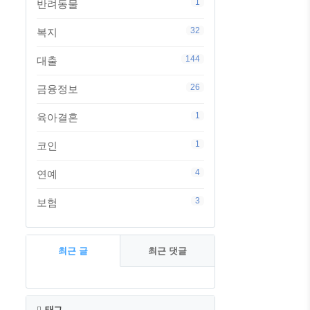
1
반려동물
32
복지
144
대출
스
26
금융정보
1
육아결혼
1
코인
적
4
연예
3
보험
최근 글
최근 댓글
최
근
태그