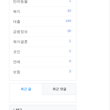
1
반려동물
32
복지
144
대출
26
금융정보
1
육아결혼
1
코인
4
연예
3
보험
최근 글
최근 댓글
최
근
태그