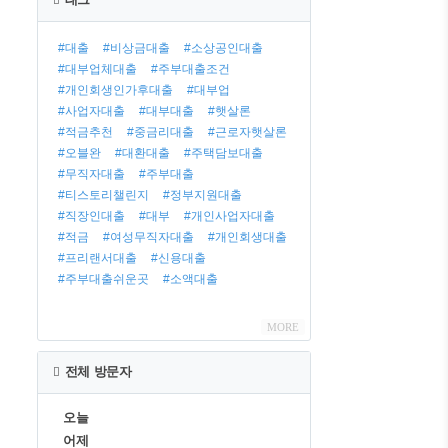
글
#대출
#비상금대출
#소상공인대출
#대부업체대출
#주부대출조건
#개인회생인가후대출
#대부업
#사업자대출
#대부대출
#햇살론
#적금추천
#중금리대출
#근로자햇살론
#오블완
#대환대출
#주택담보대출
#무직자대출
#주부대출
#티스토리챌린지
#정부지원대출
#직장인대출
#대부
#개인사업자대출
#적금
#여성무직자대출
#개인회생대출
#프리랜서대출
#신용대출
#주부대출쉬운곳
#소액대출
MORE
전체 방문자
오늘
어제