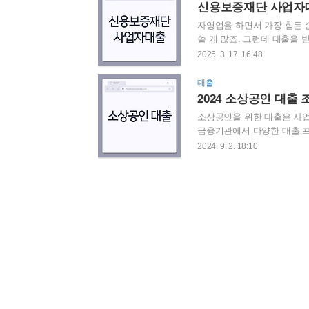
는 불안정하고. 그래서 많은
신용보증재단 사업자대출
크를 주목하게 됩니다. 카카
자영업을 하면서 가장 힘든 
쓸 게 많죠. 그런데 대출을 
게 바로 신용보증재단 사업자
2025. 3. 17. 16:48
지원받을 수 있습니다. 오늘은
까지 꼼꼼히 살펴보겠습니다
대출
있도록 보증을 서주는 기관입
2024 소상공인 대출
할을 합니다. 📌 이런 분들
소상공인을 위한 대출은 사업
금융기관에서 다양한 대출 프
청 방법, 금리 및 상환, 이
2024. 9. 2. 18:10
하의 사업에 맞는 대출 상품
인 대출 조건 및 신청 방법
2024년 기준으로, 소상공인
평가가 필수적입니다. 대출 신