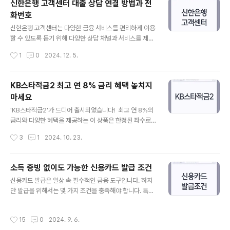
신한은행 고객센터 대출 상담 연결 방법과 전
니다. 이제 청년도약계좌로 미래를 위한 첫걸음을 내딛어
화번호
보세요. 청년도약계좌란 무엇인가? 청년도약계좌는 청년
글 내용
들의 자산 형성을 지원하기 위해 마련된 특별한 금융 상품
신한은행 고객센터는 다양한 금융 서비스를 편리하게 이용
입니다. 정부와 금융기관이 협력하여 청년층에게 저축 습
할 수 있도록 돕기 위해 다양한 상담 채널과 서비스를 제공
관을 장려하고, 안정적인 미래를 설계할 수 있도록 돕는 제
합니다. 이 글에서는 신한은행 고객센터에 대한 최신 정보
작성시간
1
0
2024. 12. 5.
도입니다. 주요 특징 매월 일정 금액을 저축하면 정부가 기
를 정리하여 고객들이 쉽게 접근할 수 있도록 안내드립니
여금을 추가로 지원높은 금리와 다..
다. 💡신한은행 공식 웹사이트에서 더 자세한 정보를 확인
하세요.💡 전화번호, 상담 가능 시간, 상담사 연결 방법 및
KB스타적금2 최고 연 8% 금리 혜택 놓치지
대출 상담 방법 등 필요한 모든 정보를 포함하고 있으니 참
마세요
고해 보세요. 신한은행 고객센터 전화번호 신한은행 고객
글 내용
센터는 고객들의 다양한 문의를 처리하기 위해 여러 전화
'KB스타적금2'가 드디어 출시되었습니다! 최고 연 8%의
번호를 운영하고 있습니다. 개인 고객의 경우 1599-800
금리와 다양한 혜택을 제공하는 이 상품은 한정된 좌수로
0 또는 1577-8000으로 전화하면 됩니다. 해외에서 이
인해 빠르게 마감될 가능성이 있습니다. 높은 금리 적금을
작성시간
3
1
2024. 10. 23.
용하는 경우에는 +82-2-3449-8000을 통해 상담이 가
찾고 계신가요? 그렇다면 'KB스타적금2'가 바로 여러분을
능합니다. 이를 통..
위한 선택입니다. 지금부터 'KB스타적금2'에 대해 자세히
알아보겠습니다. KB스타적금2 소개 KB국민은행은 202
소득 증빙 없이도 가능한 신용카드 발급 조건
4년 10월에 20만 개 한정으로 'KB스타적금2'를 출시했습
글 내용
신용카드 발급은 일상 속 필수적인 금융 도구입니다. 하지
니다. 이 적금 상품은 기존 'KB스타적금'보다 더 높은 금리
만 발급을 위해서는 몇 가지 조건을 충족해야 합니다. 특히
와 쉽게 가입할 수 있는 방법을 제공합니다. 이번에는 영업
2024년에는 소득 증빙, 신용등급, 연체 이력 등이 중요한
점에서도 가입 가능하기 때문에, 비대면 가입이 어려운 사
요소로 작용합니다. 이 글에서는 신용카드 발급에 필요한
람들도 쉽게 이용할 수 있습니다. 금리 및 혜택 'KB스타적
작성시간
15
0
2024. 9. 6.
핵심 조건들과 최신 정보를 바탕으로, 누구나 쉽게 이해할
금2'의 기본 금리는 연 2%입니다. 신규 고객으로서 첫..