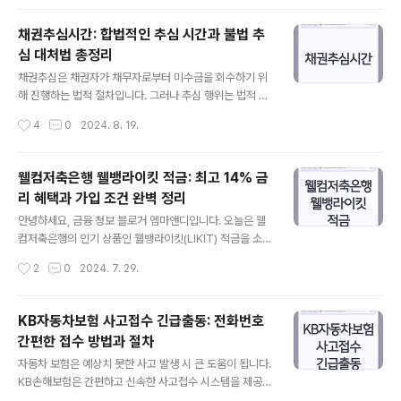
수 있도록 차근차근 설명하겠습니다. 신용카드 발급의 기
본 조건 신용카드를 발급받기 위해서는 몇 가지 기본 조건
채권추심시간: 합법적인 추심 시간과 불법 추
을 충족해야 합니다. 2024년에도 이 조건들은 크게 변화
심 대처법 총정리
하지 않았으며, 대체로 카드사의 신용 평가 기준에 따라 결
글 내용
정됩니다. 소득 증빙 신용카드 발급 시 가장 중요한 요건
채권추심은 채권자가 채무자로부터 미수금을 회수하기 위
중 하나는 소득의 안정성입니다. 정기적으로 일정한 수입
해 진행하는 법적 절차입니다. 그러나 추심 행위는 법적 규
이 있어야 카드사가 결제 능력을 신뢰할 수 있습니다. 일반
제 아래 이루어져야 하며, 특히 추심 시간이 엄격히 제한됩
작성시간
4
0
2024. 8. 19.
적으로 소득 증빙 방법으..
니다. 이 글에서는 채권추심의 정의, 허용되는 시간, 그리고
불법 추심에 대응하는 방법을 살펴봅니다. 법적 권리를 지
키면서 효과적으로 채권을 회수하는 방법에 대해 알아보세
웰컴저축은행 웰뱅라이킷 적금: 최고 14% 금
요. 1. 채권추심이란 무엇인가?채권추심은 채권자가 채무
리 혜택과 가입 조건 완벽 정리
자로부터 미수금을 회수하기 위해 법적으로 허용된 절차를
글 내용
통해 채무 이행을 요구하는 활동입니다. 채권자는 미수금
안녕하세요, 금융 정보 블로거 엠마앤디입니다. 오늘은 웰
을 회수할 권리가 있으며, 채무자는 이를 이행해야 하는 의
컴저축은행의 인기 상품인 웰뱅라이킷(LIKIT) 적금을 소개
무를 지닙니다. 그러나 이러한 추심 활동은 법적 규제 아래
해 드리겠습니다. 이 적금 상품은 기본 금리 연 2.0%(세
작성시간
2
0
2024. 7. 29.
이루어져야 하며, 특히 시간과 방법에 대한 엄격한 규제가
전)에서 최고 연 14%(세전)까지의 우대 금리를 받을 수 있
존재합니다. 이는 채무자의 권리를 보..
어 많은 관심을 받고 있습니다. 월 최대 30만원까지 자유
롭게 적립할 수 있는 이 적금은 다양한 우대 조건을 충족할
KB자동차보험 사고접수 긴급출동: 전화번호
경우 높은 금리 혜택을 제공합니다. 자세한 내용을 함께 살
간편한 접수 방법과 절차
펴보시죠.1. 웰뱅라이킷 적금 소개 웰뱅라이킷(LIKIT) 적금
글 내용
은 웰컴저축은행이 제공하는 고금리 적금 상품입니다. 이
자동차 보험은 예상치 못한 사고 발생 시 큰 도움이 됩니다.
상품은 높은 금리와 다양한 혜택으로 주목받고 있습니다.
KB손해보험은 간편하고 신속한 사고접수 시스템을 제공하
기본적으로 월 최대 30만원까지 자유롭게 적립할 수 있으
여 고객의 불편을 최소화하고 있습니다. 아래는 KB자동차