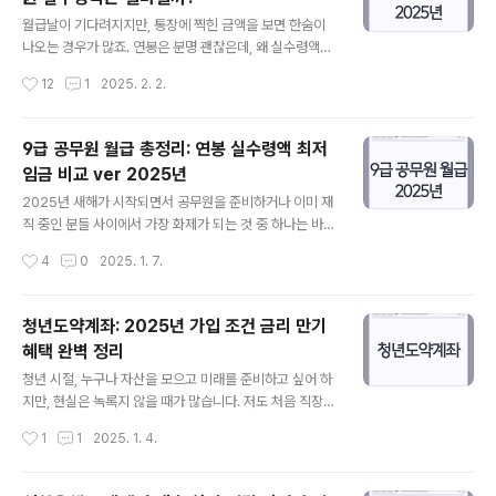
히 비교해 보겠습니다! 📌 2025년 저축은행 정기예금 금
글 내용
리비교 💰 최신 저축은행 금리를 한눈에 확인하세요! 최근
월급날이 기다려지지만, 통장에 찍힌 금액을 보면 한숨이
저축은행 정기예금 금리가 시중은행보다 높은 수준을 유지
나오는 경우가 많죠. 연봉은 분명 괜찮은데, 왜 실수령액은
하고 있어요. 2025년 2월 기준 주요 저축은행 금리를 정
기대보다 적을까요? 2025년을 맞아 새로운 연봉 계약을
작성시간
12
1
2025. 2. 2.
리해 보았어요.저축은행상품명12개월 금리(%)SBI저축은
준비 중이라면, 실수령액이 얼마나 될지 미리 알아두는 것
행정기예금3.50%O..
이 중요합니다. 이번 글에서는 연봉 실수령액 계산법부터
연말정산의 영향까지 친절하게 알려드릴게요. 📌 연봉 실
9급 공무원 월급 총정리: 연봉 실수령액 최저
수령액이 뭔가요? 연봉 실수령액은 세전 연봉에서 세금과
임금 비교 ver 2025년
4대 보험료를 공제한 후 실제로 손에 쥐는 금액을 말합니
글 내용
다. 예를 들어, 연봉 4,000만 원이면 한 달에 약 333만 원
2025년 새해가 시작되면서 공무원을 준비하거나 이미 재
을 받을 것 같지만, 공제 후 실수령액은 그보다 적어요. 주
직 중인 분들 사이에서 가장 화제가 되는 것 중 하나는 바로
요 공제 항목 4대 보험료: 국민연금, 건강보험, 장기요양보
‘월급’입니다. 저도 예전에 공무원 준비를 할 때, 첫 월급이
작성시간
4
0
2025. 1. 7.
험, 고용보험소득세 및 지방소득세: 연봉에 따라 누진세율
얼마나 될지 궁금했던 기억이 납니다. 특히 9급 공무원 월
적용 📌 2025..
급은 시작 단계에서의 경제적 안정을 가늠하는 중요한 요
소죠. 이번 글에서는 2025년 기준으로 9급 공무원의 월급
청년도약계좌: 2025년 가입 조건 금리 만기
과 실수령액, 연봉, 그리고 최저임금과의 비교까지 상세히
혜택 완벽 정리
다뤄보려고 합니다. 공무원을 꿈꾸는 분들에게 조금이나마
글 내용
희망과 도움이 되길 바랍니다. 2025년 9급 공무원 월급의
청년 시절, 누구나 자산을 모으고 미래를 준비하고 싶어 하
전반적인 변화 2025년 공무원 보수는 평균 3% 인상되
지만, 현실은 녹록지 않을 때가 많습니다. 저도 처음 직장을
었습니다. 특히 9급 1호봉의 기본급은 6.6% 인상되어 20
다닐 때, 매달 월급은 빠듯하고 저축은 꿈도 꾸지 못했었죠.
작성시간
1
1
2025. 1. 4.
0만 882원을 기록하며 처음으로 200만 원을 돌파했습니
그럴 때, 작은 지원과 좋은 금융 상품 하나가 얼마나 큰 힘
다. 이는 공..
이 되는지 깨달았습니다. 청년도약계좌는 그런 어려움을
겪는 청년들에게 든든한 버팀목이 되어 줄 수 있는 제도입