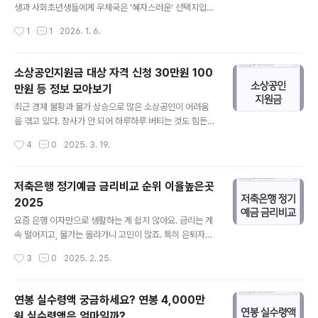
황금기이자, 다가올 은퇴를 위한 가장 중요한 준비 시기입
생과 사회초년생들에게 우체국은 '혜자스러운' 선택지입니
니다. 평균 수명이 85세를 훌쩍 넘어 이제 100세 시대가
다. 특히 '개이득'과 '영리한' 체크카드는 혜택이 명확하게
작성시간
1
1
2026. 1. 6.
현실이 되면서, 단순히 오래 사는 것을 넘어 '어떻게 품격 ..
갈려 있어 본인의 라이프스타일에만 맞추면 피킹률(혜택
률)을 극대화할 수 있습니다. 우체국 카드의 가장 큰 장점은
'낮은 전월 실적'입니다. 보통 30만 원을 써야 혜택을 주는
소상공인지원금 대상 자격 신청 30만원 100
시중 은행 카드와 달리, 10만 원만 써도 혜택이 터지는 카
만원 등 정보 모아보기
드가 있습니다. 오늘 이 글에서는 2026년 기준 우체국 체
글 내용
크카드의 양대 산맥인 '우체국 개이득 체크카드'와 '영리한
최근 경제 불황과 물가 상승으로 많은 소상공인이 어려움
플러스 체크카드'의 혜택을 전격 비교하고, 발급 전 꼭 알아
을 겪고 있다. 장사가 안 되어 하루하루 버티는 것도 힘든
야 할 팁을 정리해 드립니다.1. '우체국 개이득 체크카드': O
상황에서 지원금은 한 줄기 희망이 될 수 있다. 다행히 정부
작성시간
4
0
2025. 3. 19.
TT/패션족 필수템 이름부터 직관적인 '개이득' 카드는 디
에서 소상공인을 위한 다양한 지원금을 마련하고 있다. 배
지털 네..
달·택배비 지원부터 경영정상화 자금까지, 조금이라도 부
담을 덜 수 있는 방법이 있다. 이번 글에서는 2025년 소상
저축은행 정기예금 금리비교 순위 이율높은곳
공인지원금의 대상, 자격, 신청 방법을 쉽게 정리해보겠
2025
다. 📌 소상공인지원금이란? 소상공인이라면 한 번쯤 “지
글 내용
원금 받을 수 있을까?” 고민해본 적 있지 않을까? 정부는
요즘 은행 이자만으로 생활하는 게 쉽지 않아요. 금리는 계
경영 부담을 줄여주기 위해 다양한 지원금을 운영하고 있
속 떨어지고, 물가는 올라가니 고민이 많죠. 특히 은퇴자나
다. 특히 경기 침체, 물가 상승, 소비 감소로 매출이 줄어든
안정적인 수익을 원하는 분들은 더욱 신경 쓰이실 거예요.
작성시간
3
0
2025. 2. 25.
자영업자들에게 운영 자금을 지원하는 것이 핵심이다. 대
하지만 아직 희망은 있습니다. 저축은행 정기예금 금리를
표적으로 배달·택배비 지원, 경..
잘 비교하면 조금이라도 더 높은 이율을 받을 수 있어요. 작
은 차이가 결국 큰 결과를 만든다는 사실, 알고 계셨나요?
연봉 실수령액 궁금하세요? 연봉 4,000만
오늘은 2025년 기준 이율 높은 저축은행 정기예금을 꼼꼼
원 실수령액은 얼마일까?