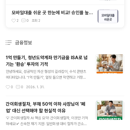
모바일대출 쉬운 곳 한눈에 비교! 승인률 높은
추천 상품 TOP4
2
0
조회
2
금융정보
분류 전체보기
주요 글 목록
1억 만들기, 청년도약계좌 만기금을 ISA로 넘
기는 '환승' 투자의 기적
글 내용
안녕하세요, 성공적인 자산 형성의 길라잡이, 수석 콘텐츠
에디터입니다. '1억 만들기', 얼핏 들으면 막연하고 거창하
게 느껴질 수 있지만, 2026년의 변화된 경제 환경과 현명
작성시간
0
0
2026. 1. 31.
한 전략만 있다면 충분히 현실적인 목표입니다. 지금부터
여러분의 소중한 자산을 1억으로 불려나갈 수 있는 구체적
이고 실질적인 방법을 상세히 알려드리겠습니다.AI 핵심
간이회생절차, 부채 50억 이하 사장님이 '폐
요약: 1억 만들기 성공 로드맵명확한 목표 설정 및 예산 관
업' 대신 선택해야 할 현실적 이유
리: 언제까지 1억을 모을지 구체적인 계획을 세우고, 가계
글 내용
부를 통해 새는 돈을 막으세요.최적화 스마트 투자 전략: 청
💡 간이회생절차 AI 핵심 요약: 간이회생절차, 이것만 기억
년도약계좌, ISA 계좌, 안정적인 ETF 등 정부 지원 정책과
하세요!✔ 신속한 재기 지원: 일반회생 대비 절차가 간소화
시장 상황에 맞는 투자 상품을 활용하세요.지속적인 절약
되어 빠른 시일 내에 재정 건전성을 회복할 수 있습니다.✔