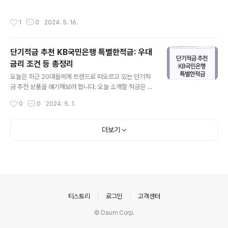
나 호평을 받고 있는 게임입니다.) 이 회사는 탁월한 게임
도 인기를 끌고 있습니다. 오늘은 신한카드가 하리보를 테
디자인과 혁신적인 스토리텔링으로 유명하며, 특히나 글로
마로한 체크카드를 출시했다고 해서 소개해드리려고 합니
작성시간
1
0
2024. 5. 16.
벌 시장에서 큰 인기를 ..
다. 하리보팬들에게는 기쁜 소식이 되겠습니다. 신한카드
하리보 카드 신한카드가 새롭게 선보이는 ‘하리보 체크카
드’는 하리보의 대표 제품들을 카드 플레이트에 디자인하
단기적금 추천 KB국민은행 특별한적금: 우대
여 출시되었습니다.하리보란?하리보(Haribo)는 1920년
금리 조건 등 총정리
독일에서 설립된 세계적인 젤리 브랜드입니다. 'Haribo'라
글 내용
는 이름은 창립자인 한스 리겔(Hans Riegel)의 이름과 본
오늘은 최근 20대들에게 트렌드로 떠오르고 있는 단기적
(Bonn)이라는 도시 이름을 결합한 것입니다. 하리보는 주
금 추천 상품을 얘기해보려 합니다. 오늘 소개할 적금은 바
로 곰 모양의 젤리 '골드베렌(Goldbären)'으로 유명하며,
로 KB국민은행 특별한 적금(특☆한 적금)입니다. 특히 20
작성시간
0
0
2024. 5. 1.
이 외에도 다양한 형..
대, 청년들에게 인기가 많은 이 적금에 대해 좀더 자세히 알
아보도록 하겠습니다. KB 국민은행 특별한 적금 KB 국민
은행 특별한 적금은 연 6%까지의 이율을 제공하는 단기적
더보기
금입니다.가입 기간은 1개월부터 6개월까지 가능하며,월 1
천 원부터 30만 원까지 자유롭게 저축할 수 있습니다.KB
국민은행 고객센터 전화번호 : 1800-9999 HTML 삽입
미리보기할 수 없는 소스KB국민은행 홈페이지 바로가
기 이 적금의 가장 큰 특징은 만기일을 사용자가 자유롭게
설정할 수 있다는 점입니다.사용자는 원하는 날짜를 만기
의안내
티스토리
로그인
고객센터
일로 선택할 수 있어, 자신의 ..
© Daum Corp.