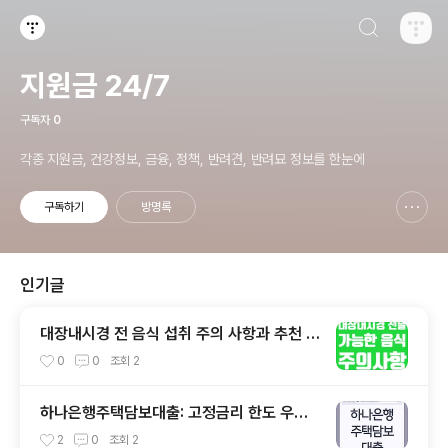
검색하기
티스토리
지원금 24/7
구독자
0
각종 지원금, 건강정보, 금융, 정책, 반려견, 반려묘 정보를 한눈에
구독하기
방명록
신고하기 레이어
열기
인기글
대장내시경 전 음식 섭취 주의 사항과 추천 음
식
0
0
조회
2
하나은행주택담보대출: 고정금리 한도 우대
혜택 완벽 가이드
2
0
조회
2