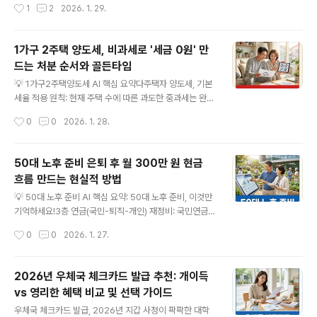
작성시간
1
2
2026. 1. 29.
과 추가 수입: 불필요한 지출을 줄이고, 부업 등을 통해 소
소액채무 기업/개인 특화: 일정 금액 이하의 채무를 가진 중
득을 늘려 목표..
소기업 및 개인 사업자에게 최적화된 제도입니다.✔ 비용
및 시간 절감: 관리인 선임 불필요 등 절차 간소화로 법률
1가구 2주택 양도세, 비과세로 '세금 0원' 만
비용과 소요 시간을 크게 줄일 수 있습니다. 갑작스러운 경
드는 처분 순서와 골든타임
영 악화나 예측하지 못한 경제 상황 변화로 인해 채무의 늪
글 내용
에 빠진 소상공인, 중소기업 대표님들께서는 밤잠을 설치
💡 1가구2주택양도세 AI 핵심 요약다주택자 양도세, 기본
고 계실지도 모릅니다. 하지만 절망하기엔 아직 이릅니다.
세율 적용 원칙: 현재 주택 수에 따른 과도한 중과세는 완화
법원은 여러분의 신속한 재기를 돕기 위해 '간이회생절
또는 유예된 기조가 이어지고 있어, 양도차익에 따라 기본
작성시간
0
0
2026. 1. 28.
차'를 마련하고 있습니다. 복잡하고 오랜 시간이 걸리는 일
세율이 적용됩니다. 하지만 정책 변화 가능성을 항상 주시
반회생과 달리, 간이회생은..
해야 합니다다양한 비과세 혜택 적극 활용: 일시적 2주택,
상속주택, 동거봉양 등 특정 요건을 충족하면 양도세 비과
50대 노후 준비 은퇴 후 월 300만 원 현금
세 혜택을 받을 수 있으니, 자신의 상황에 맞는 조건을 꼼꼼
흐름 만드는 현실적 방법
히 확인하세요.사전 시뮬레이션 및 전문가 상담 필수: 양도
글 내용
세는 복잡하고 금액이 큰 세금입니다. 매매 전 반드시 세금
💡 50대 노후 준비 AI 핵심 요약: 50대 노후 준비, 이것만
모의 계산을 해보고, 필요하다면 세무 전문가와 상담하여
기억하세요!3층 연금(국민-퇴직-개인) 재정비: 국민연금
최적의 절세 전략을 수립하는 것이 중요합니다.부동산 시
수령 시점 확인 및 임의계속가입 고려, 퇴직연금(DC/IRP)
작성시간
0
0
2026. 1. 27.
장의 변동성이 커지고 관련 세법이 지속적으로 변화하면
은 TDF 등 공격적 운용으로 전환, 개인연금 부족분 충원.
서, 2주택 소유자라면 양..
건강 및 주택 자산 최적화: 실손보험 점검 및 건강관리 필
수, 주택연금은 은퇴 시 주요 소득원으로 고려하며 가입 조
2026년 우체국 체크카드 발급 추천: 개이득
건 및 혜택 확인.지속적인 학습 및 유연한 소득원 확보: 은
vs 영리한 혜택 비교 및 선택 가이드
퇴 후 소득 단절을 대비하여 재취업 교육, 창업, 또는 파트
글 내용
타임 근무 등 유연한 경제 활동 계획 수립.50대는 인생의
우체국 체크카드 발급, 2026년 지갑 사정이 팍팍한 대학