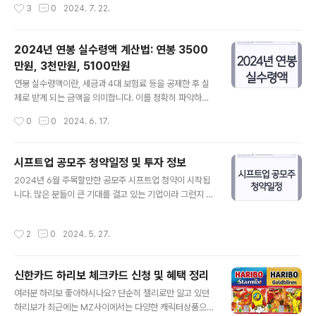
작성시간
3
0
2024. 7. 22.
며, 12개월 만기 적금입니다. 기본 금리는 연 2.0%(세전)
보험 사고접수 절차와 방법에 대한 자세한 안내입니다.1. 사
로 설정되어 ..
고접수 방법 KB손해보험에서는 여러 가지 방법으로 사고
를 접수할 수 있습니다. 각 방법은 상황에 따라 유용하게 활
2024년 연봉 실수령액 계산법: 연봉 3500
용할 수 있습니다. 인터넷 접수: KB손해보험 공식 홈페이
만원, 3천만원, 5100만원
지를 통해 사고를 접수할 수 있습니다. KB손해보험 온라인
글 내용
홈페이지에서 사고사항을 입력하고 피해사항을 입력한 후
연봉 실수령액이란, 세금과 4대 보험료 등을 공제한 후 실
접수 내용을 확인하면 됩니다.모바일 접수: 모바일 홈페이
제로 받게 되는 금액을 의미합니다. 이를 정확히 파악하는
지를 통해서도 접수가 가능합니다. 모바일 웹을 통해 사고
것은 재정 계획을 세우는 데 매우 중요합니다. 이번 글에서
작성시간
0
0
2024. 6. 17.
사항을 입력하고 필요한 서류를 제출하면 됩니다.콜센터
는 2024년 연봉 실수령액을 구체적으로 살펴보겠습니다.
접수: 전화로 사고를 접수하려면 KB..
다양한 연봉 구간별 실수령액을 확인하고, 세부 공제 항목
을 통해 계산 방법을 안내합니다. 또한, 실수령액 계산기와
시프트업 공모주 청약일정 및 투자 정보
평균 연봉 인상률 등 유용한 정보를 제공합니다. 이 글을 통
글 내용
2024년 6월 주목할만한 공모주 시프트업 청약이 시작됩
해 자신의 재정 상태를 더욱 명확히 이해하고 효과적인 자
니다. 많은 분들이 큰 기대를 걸고 있는 기업이라 그런지 저
산 관리를 할 수 있기를 바랍니다.1. 연봉 실수령액 계산 방
또한 기대를 많이 하고 있습니다. 오늘은 이 시프트업 공모
법 연봉 실수령액을 계산하기 위해서는 다음 단계를 따릅
주의 정보에 대해서 알아보는 시간을 갖도록 하겠습니다.
니다.1.1 연봉 월 급여 산출연봉을 12로 나누어 월 급여를
작성시간
2
0
2024. 5. 27.
시프트업 개요 및 주요 정보 시프트업은 2013년에 설립된
산출합니다. 예를 들어, 연봉이 4,000만원인 경우 월 급여
대한민국의 게임 개발사로, 모바일 게임 소프트웨어 개발
는 333만원입..
과 공급에 주력하고 있습니다. 대표작으로는 2016년 출시
신한카드 하리보 체크카드 신청 및 혜택 정리
된 "데스티니 차일드", 2022년 출시된 "승리의 여신: 니
글 내용
케", 그리고 2024년 4월 PS5로 출시된 "스텔라 블레이
여러분 하리보 좋아하시나요? 단순히 젤리로만 알고 있던
드"가 있습니다.(스텔라 블레이드는 초반의 우려와 달리 꽤
하리보가 최근에는 MZ사이에서는 다양한 캐릭터상품으로